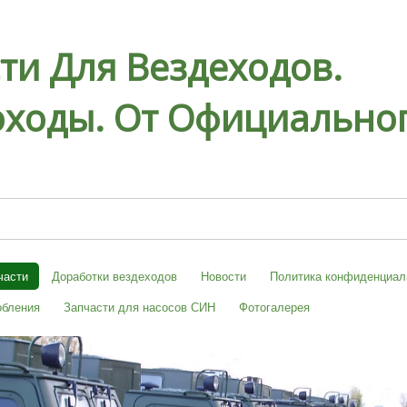
ти Для Вездеходов.
ходы. От Официальног
части
Доработки вездеходов
Новости
Политика конфиденциал
обления
Запчасти для насосов СИН
Фотогалерея