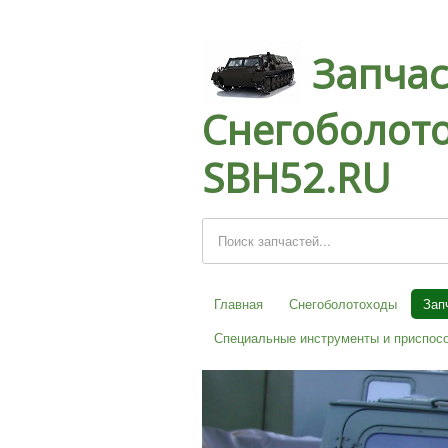
Запчас
Снегоболото
SBH52.RU
Главная
Снегоболотоходы
Зап
Специальные инструменты и приспос