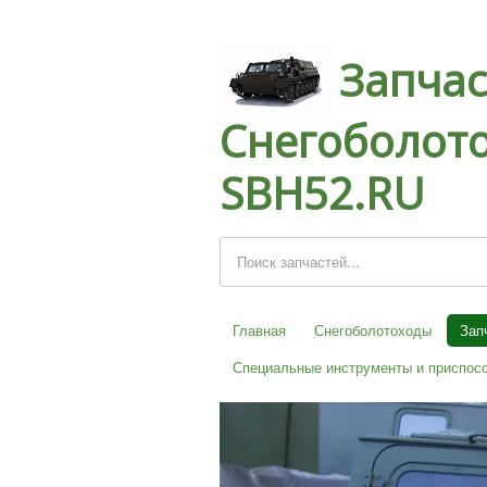
Запчас
Снегоболото
SBH52.RU
Главная
Снегоболотоходы
Зап
Специальные инструменты и приспос