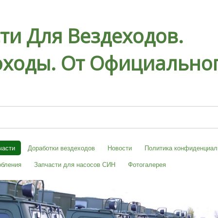
ти Для Вездеходов.
ходы. От Официальног
части
Доработки вездеходов
Новости
Политика конфиденциал
обления
Запчасти для насосов СИН
Фотогалерея