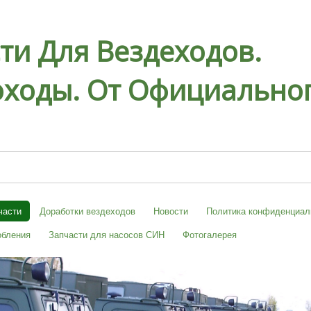
ти Для Вездеходов.
ходы. От Официальног
части
Доработки вездеходов
Новости
Политика конфиденциал
обления
Запчасти для насосов СИН
Фотогалерея