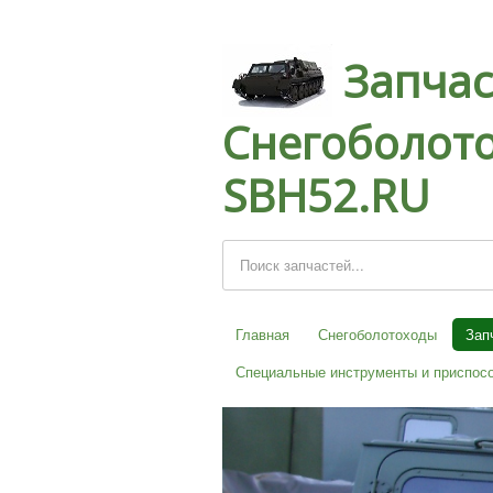
Запчас
Снегоболото
SBH52.RU
Главная
Снегоболотоходы
Зап
Специальные инструменты и приспос