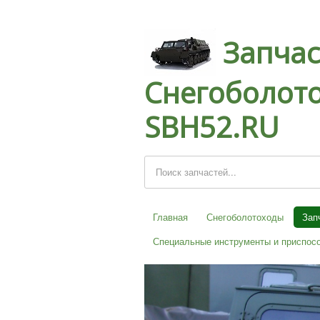
Запчас
Снегоболото
SBH52.RU
Главная
Снегоболотоходы
Зап
Специальные инструменты и приспос