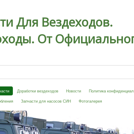
ти Для Вездеходов.
ходы. От Официальног
части
Доработки вездеходов
Новости
Политика конфиденциал
обления
Запчасти для насосов СИН
Фотогалерея