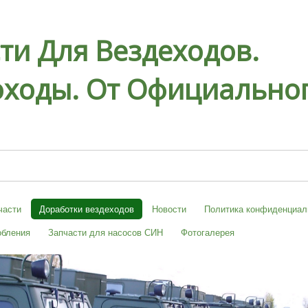
ти Для Вездеходов.
ходы. От Официальног
части
Доработки вездеходов
Новости
Политика конфиденциал
обления
Запчасти для насосов СИН
Фотогалерея