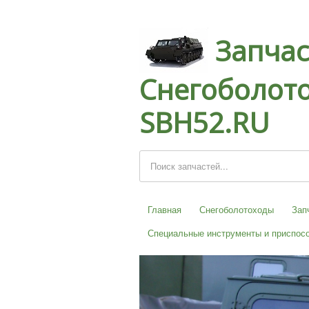
Запчас
Снегоболото
SBH52.RU
Главная
Снегоболотоходы
Зап
Специальные инструменты и приспос